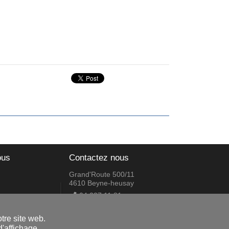
ous
Contactez nous
Grand'Route 500/11
4610 Beyne-heusay
04 227 11 81
lmagsprl@gmail.com
tre site web.
'affichage.