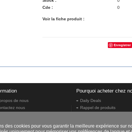
Stock
0
Cde
0
Voir la fiche produit
Enregistrer
ormation
Pourquoi acheter chez n
propos de nous
Daily Deals
ontactez nous
Rappel de produits
nditions générales
Bons de cadeau
églementations
Retours et échanges
ns des cookies pour vous garantir la meilleure expérience sur no
oit de rétractation
Options d'expédition
tilisés uniquement pour mémoriser vos préférences de langue et d