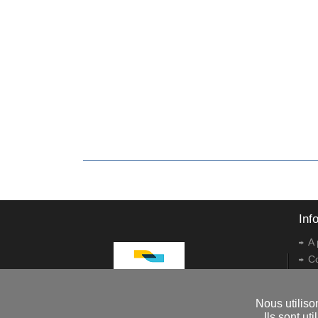
Inf
A 
C
Co
R
Nous utiliso
Dr
Ils sont u