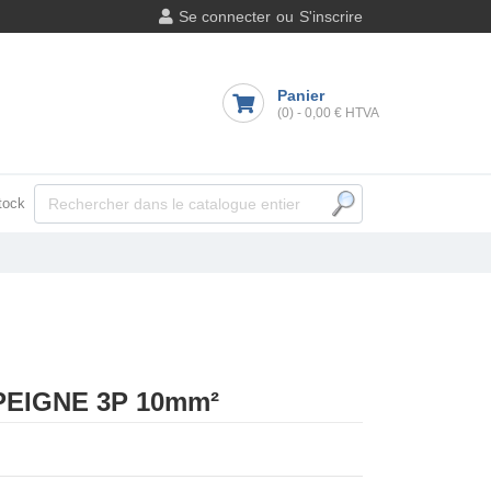
Se connecter
ou
S'inscrire
Panier
(0)
-
0,00 €
HTVA
tock
EIGNE 3P 10mm²