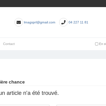
lmagsprl@gmail.com
04 227 11 81
Contact
En s
ière chance
n article n'a été trouvé.