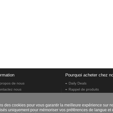
ormation
Pourquoi acheter chez n
propos de nous
Daily Deals
ontactez nous
Rappel de produits
nditions générales
Bons de cadeau
églementations
Retours et échanges
ns des cookies pour vous garantir la meilleure expérience sur no
oit de rétractation
Options d'expédition
tilisés uniquement pour mémoriser vos préférences de langue et d