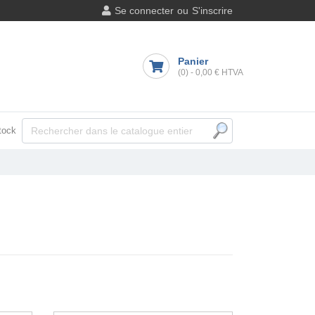
Se connecter
ou
S'inscrire
Panier
(0)
-
0,00 €
HTVA
tock