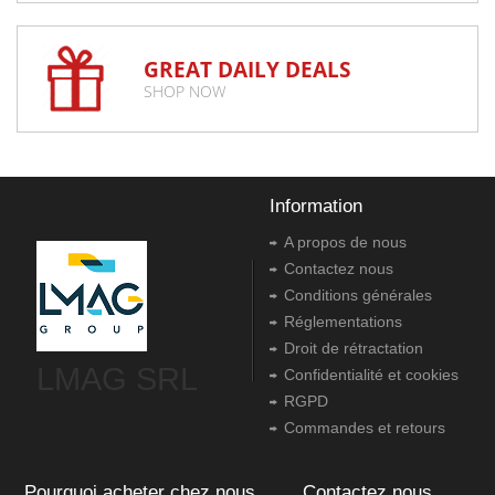
GREAT DAILY DEALS
SHOP NOW
Information
A propos de nous
Contactez nous
Conditions générales
Réglementations
Droit de rétractation
LMAG SRL
Confidentialité et cookies
RGPD
Commandes et retours
Pourquoi acheter chez nous
Contactez nous