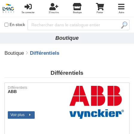
Se connecter
S'inscrire
Boutique
Panier
Autre
En stock
Boutique
Boutique
Différentiels
Différentiels
Différentiels
ABB
Voir plus