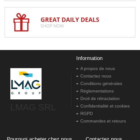
GREAT DAILY DEALS
SHOP NOW
Information
A propos de nous
Contactez nous
Conditions générales
Réglementations
Droit de rétractation
LMAG SRL
Confidentialité et cookies
RGPD
Commandes et retours
Pourquoi acheter chez nous
Contactez nous