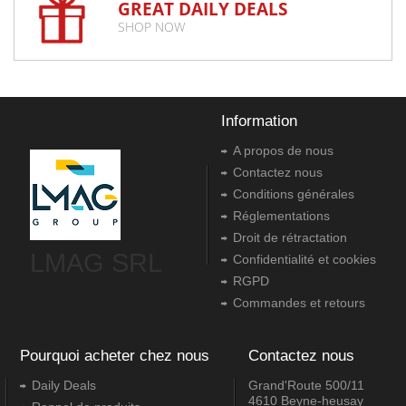
GREAT DAILY DEALS
SHOP NOW
Information
A propos de nous
Contactez nous
Conditions générales
Réglementations
Droit de rétractation
LMAG SRL
Confidentialité et cookies
RGPD
Commandes et retours
Pourquoi acheter chez nous
Contactez nous
Daily Deals
Grand'Route 500/11
4610 Beyne-heusay