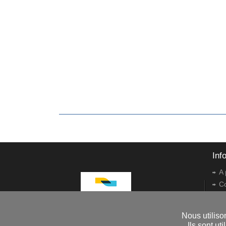
Inf
A 
C
Co
R
Nous utiliso
Dr
Ils sont u