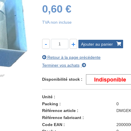
0,60 €
TVA non incluse
Ajouter au panier
Retour à la page précédente
Terminer vos achats
mm²
Disponibilité stock
Unité
Packing
0
Référence article
DMGE
Référence fabricant
Code EAN
200000