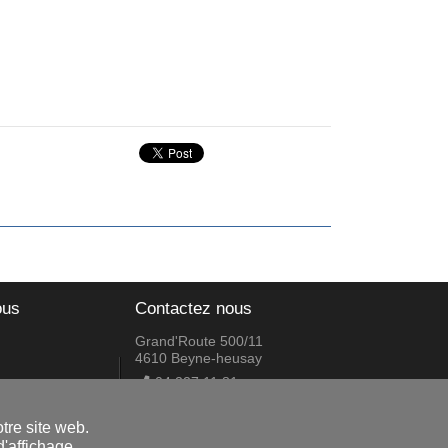
ous
Contactez nous
Grand'Route 500/11
4610 Beyne-heusay
04 227 11 81
lmagsprl@gmail.com
tre site web.
'affichage.