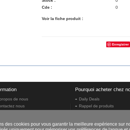
Stock
0
Cde
0
Voir la fiche produit
Enregistrer
ormation
Pourquoi acheter chez n
propos de nous
Daily Deals
ontactez nous
Rappel de produits
nditions générales
Bons de cadeau
églementations
Retours et échanges
ns des cookies pour vous garantir la meilleure expérience sur no
oit de rétractation
Options d'expédition
tilisés uniquement pour mémoriser vos préférences de langue et d