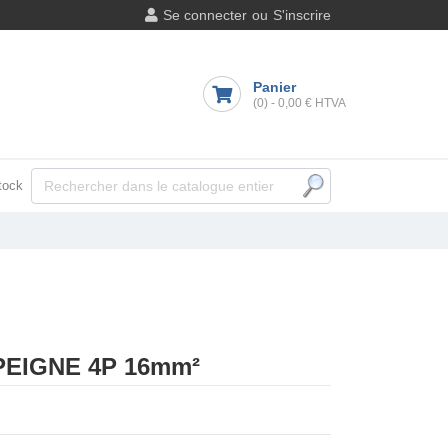
Se connecter
ou
S'inscrire
Panier
(0)
-
0,00 €
HTVA
tock
EIGNE 4P 16mm²